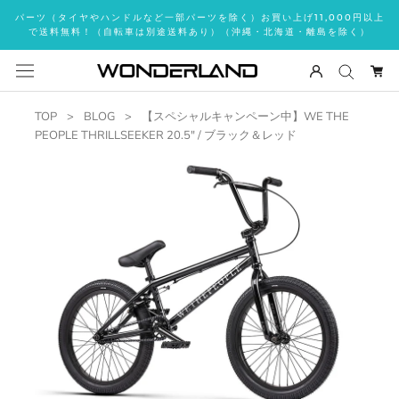
ス
パーツ（タイヤやハンドルなど一部パーツを除く）お買い上げ11,000円以上
キ
で送料無料！（自転車は別途送料あり）（沖縄・北海道・離島を除く）
ッ
プ
し
て
TOP
BLOG
【スペシャルキャンペーン中】WE THE
コ
PEOPLE THRILLSEEKER 20.5" / ブラック＆レッド
ン
テ
ン
ツ
に
移
動
す
る