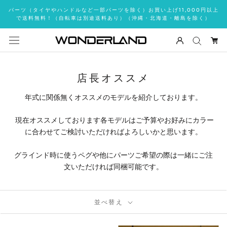
ス
パーツ（タイヤやハンドルなど一部パーツを除く）お買い上げ11,000円以上
キ
で送料無料！（自転車は別途送料あり）（沖縄・北海道・離島を除く）
ッ
プ
し
て
コ
店長オススメ
ン
年式に関係無くオススメのモデルを紹介しております。
テ
ン
現在オススメしております各モデルはご予算やお好みにカラー
ツ
に合わせてご検討いただければよろしいかと思います。
に
移
グラインド時に使うペグや他にパーツご希望の際は一緒にご注
動
文いただければ同梱可能です。
す
る
並べ替え