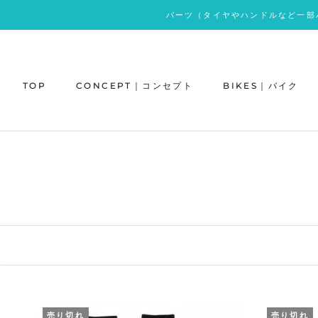
ス
パーツ（タイヤやハンドルなど一部
キ
ッ
プ
し
TOP
CONCEPT｜コンセプト
BIKES｜バイク
て
コ
ン
テ
ン
ツ
に
移
動
す
る
売り切れ
売り切れ