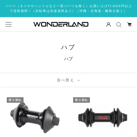
ス
パーツ（タイヤやハンドルなど一部パーツを除く）お買い上げ11,000円以上
キ
で送料無料！（自転車は別途送料あり）（沖縄・北海道・離島を除く）
ッ
プ
し
て
コ
ハブ
ン
ハブ
テ
ン
ツ
に
並べ替え
移
動
売り切れ
売り切れ
す
る