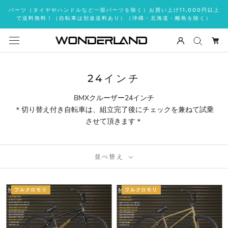
ス
パーツ（タイヤやハンドルなど一部パーツを除く）お買い上げ11,000円以上
キ
で送料無料！（自転車は別途送料あり）（沖縄・北海道・離島を除く）
ッ
プ
し
て
コ
24インチ
ン
BMXクルーザー24インチ
テ
＊切り替え付き自転車は、組立完了後にチェックを兼ねて試乗
ン
させて頂きます＊
ツ
に
移
動
並べ替え
す
る
フルクロモリ
フルクロモリ