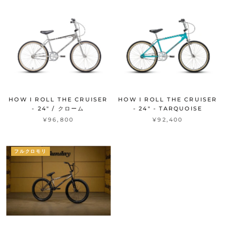
HOW I ROLL THE CRUISER
HOW I ROLL THE CRUISER
- 24" / クローム
- 24" - TARQUOISE
¥96,800
¥92,400
フルクロモリ