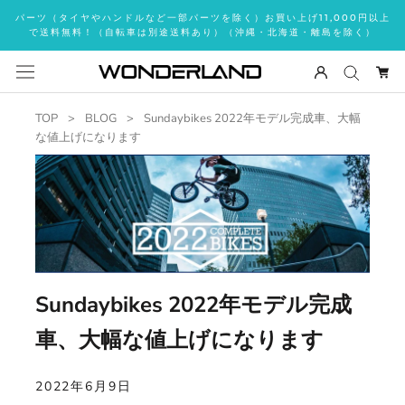
ス
パーツ（タイヤやハンドルなど一部パーツを除く）お買い上げ11,000円以上
キ
で送料無料！（自転車は別途送料あり）（沖縄・北海道・離島を除く）
ッ
プ
し
て
TOP
BLOG
Sundaybikes 2022年モデル完成車、大幅
コ
な値上げになります
ン
テ
ン
ツ
に
移
動
Sundaybikes 2022年モデル完成
す
る
車、大幅な値上げになります
2022年6月9日