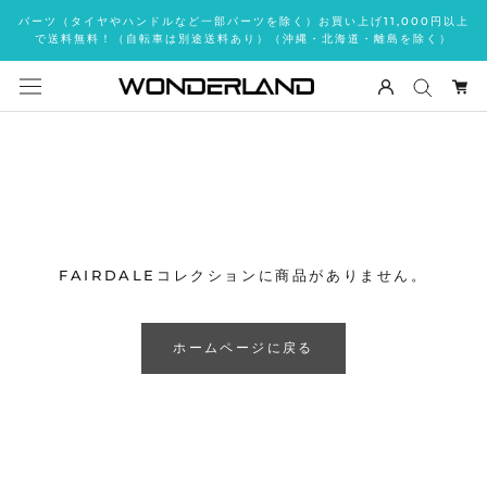
ス
パーツ（タイヤやハンドルなど一部パーツを除く）お買い上げ11,000円以上
キ
で送料無料！（自転車は別途送料あり）（沖縄・北海道・離島を除く）
ッ
プ
し
て
コ
ン
テ
ン
ツ
FAIRDALEコレクションに商品がありません。
に
移
動
ホームページに戻る
す
る