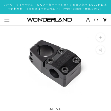
ス
パーツ（タイヤやハンドルなど一部パーツを除く）お買い上げ11,000円以上
キ
で送料無料！（自転車は別途送料あり）（沖縄・北海道・離島を除く）
ッ
プ
し
て
コ
ン
テ
ン
ツ
に
移
動
す
る
ALIVE