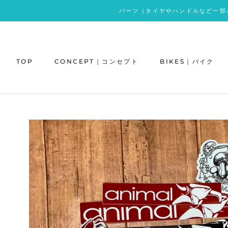
ス
パーツ（タイヤやハンドルなど一部
キ
ッ
プ
し
TOP
CONCEPT｜コンセプト
BIKES｜バイク
て
コ
ン
テ
ン
ツ
に
移
動
す
る