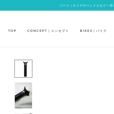
ス
パーツ（タイヤやハンドルなど一部
キ
ッ
プ
し
TOP
CONCEPT｜コンセプト
BIKES｜バイク
て
コ
ン
テ
ン
ツ
に
移
動
す
る