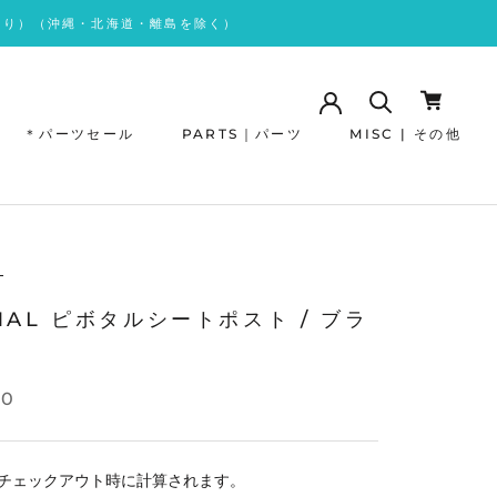
あり）（沖縄・北海道・離島を除く）
＊パーツセール
PARTS｜パーツ
MISC | その他
＊パーツセール
L
MAL ピボタルシートポスト / ブラ
00
チェックアウト時に計算されます。