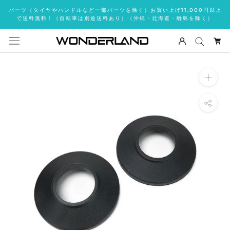
ス
パーツ（タイヤやハンドルなど一部パーツを除く）お買い上げ11,000円以上
キ
で送料無料！（自転車は別途送料あり）（沖縄・北海道・離島を除く）
ッ
プ
し
て
コ
ン
テ
ン
ツ
に
移
動
す
る