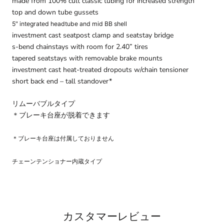
made from 100% cult classic tubing for increased strength
top and down tube gussets
5″ integrated headtube and mid BB shell
investment cast seatpost clamp and seatstay bridge
s-bend chainstays with room for 2.40” tires
tapered seatstays with removable brake mounts
investment cast heat-treated dropouts w/chain tensioner
short back end – tall standover*
リムーバブルタイプ
＊ブレーキ台座が脱着できます
＊ブレーキ台座は付属しておりません
チェーンテンショナー内蔵タイプ
カスタマーレビュー