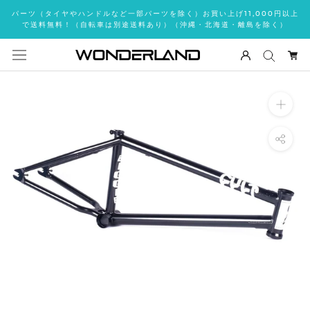
ス
パーツ（タイヤやハンドルなど一部パーツを除く）お買い上げ11,000円以上
キ
で送料無料！（自転車は別途送料あり）（沖縄・北海道・離島を除く）
ッ
プ
し
て
コ
ン
テ
ン
ツ
に
移
動
す
る