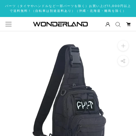
ス
パーツ（タイヤやハンドルなど一部パーツを除く）お買い上げ11,000円以上
キ
で送料無料！（自転車は別途送料あり）（沖縄・北海道・離島を除く）
ッ
プ
し
て
コ
ン
テ
ン
ツ
に
移
動
す
る