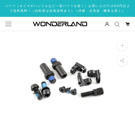
ス
パーツ（タイヤやハンドルなど一部パーツを除く）お買い上げ11,000円以上
キ
で送料無料！（自転車は別途送料あり）（沖縄・北海道・離島を除く）
ッ
プ
し
て
コ
ン
テ
ン
ツ
に
移
動
す
る