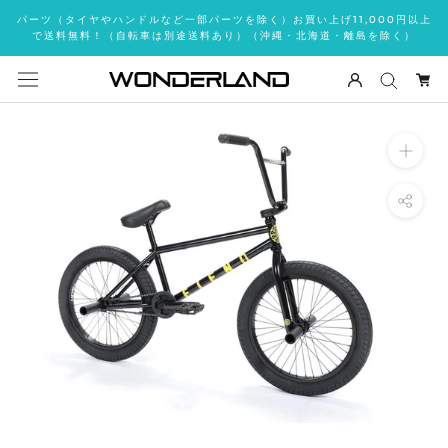
ス
パーツ（タイヤやハンドルなど一部パーツを除く）お買い上げ11,000円以上
キ
で送料無料！（自転車は別途送料あり）（沖縄・北海道・離島を除く）
ッ
プ
し
て
コ
ン
テ
ン
ツ
に
移
動
す
る