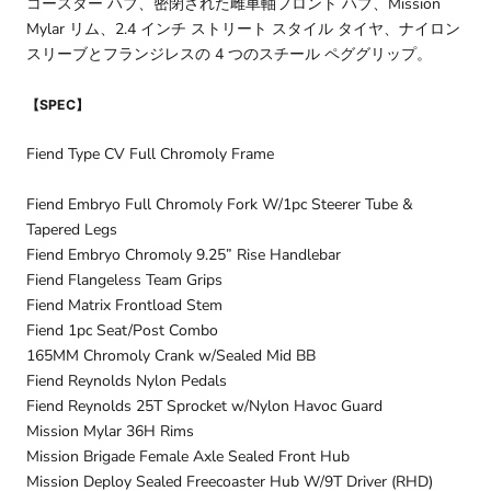
コースター ハブ、密閉された雌車軸フロント ハブ、Mission
Mylar リム、2.4 インチ ストリート スタイル タイヤ、ナイロン
スリーブとフランジレスの 4 つのスチール ペググリップ。
【SPEC】
Fiend Type CV Full Chromoly Frame
Fiend Embryo Full Chromoly Fork W/1pc Steerer Tube &
Tapered Legs
Fiend Embryo Chromoly 9.25” Rise Handlebar
Fiend Flangeless Team Grips
Fiend Matrix Frontload Stem
Fiend 1pc Seat/Post Combo
165MM Chromoly Crank w/Sealed Mid BB
Fiend Reynolds Nylon Pedals
Fiend Reynolds 25T Sprocket w/Nylon Havoc Guard
Mission Mylar 36H Rims
Mission Brigade Female Axle Sealed Front Hub
Mission Deploy Sealed Freecoaster Hub W/9T Driver (RHD)