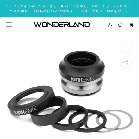
ス
パーツ（タイヤやハンドルなど一部パーツを除く）お買い上げ11,000円以上
キ
で送料無料！（自転車は別途送料あり）（沖縄・北海道・離島を除く）
ッ
プ
し
て
コ
ン
テ
ン
ツ
に
移
動
す
る