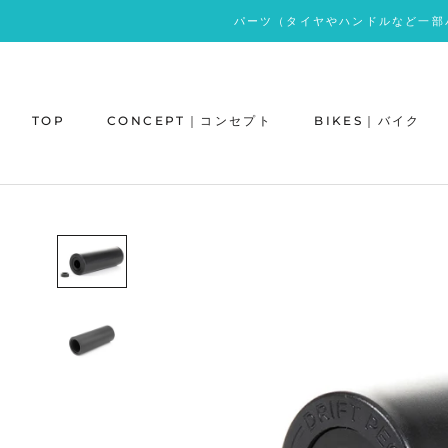
ス
パーツ（タイヤやハンドルなど一部
キ
ッ
プ
し
TOP
CONCEPT｜コンセプト
BIKES｜バイク
て
コ
ン
テ
ン
ツ
に
移
動
す
る