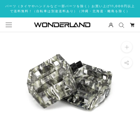
ス
パーツ（タイヤやハンドルなど一部パーツを除く）お買い上げ11,000円以上
キ
で送料無料！（自転車は別途送料あり）（沖縄・北海道・離島を除く）
ッ
プ
し
て
コ
ン
テ
ン
ツ
に
移
動
す
る