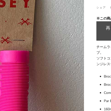
シェア
※この商
チームラ
プ。
ソフトコ
ンジレス
Broc
Broc
Comf
Par 
160