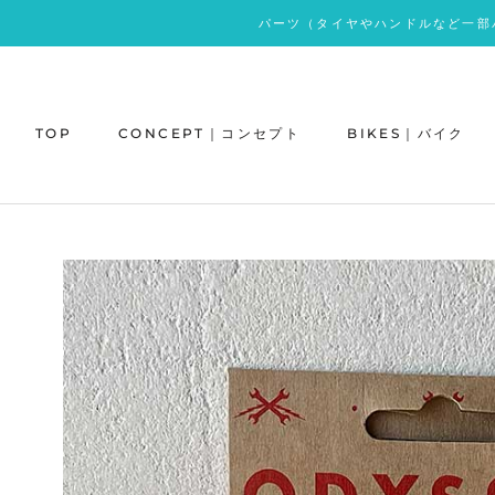
ス
パーツ（タイヤやハンドルなど一部
キ
ッ
プ
し
TOP
CONCEPT｜コンセプト
BIKES｜バイク
て
コ
ン
テ
ン
ツ
に
移
動
す
る