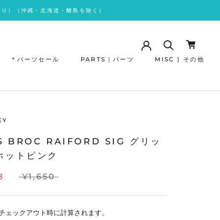
あり）（沖縄・北海道・離島を除く）
＊パーツセール
PARTS｜パーツ
MISC | その他
＊パーツセール
EY
S BROC RAIFORD SIG グリッ
 ホットピンク
8
¥1,650
チェックアウト時に計算されます。