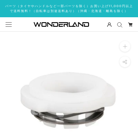
ス
パーツ（タイヤやハンドルなど一部パーツを除く）お買い上げ11,000円以上
キ
で送料無料！（自転車は別途送料あり）（沖縄・北海道・離島を除く）
ッ
プ
し
て
コ
ン
テ
ン
ツ
に
移
動
す
る