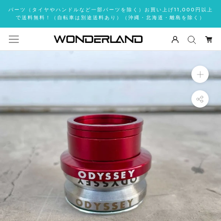
ス
パーツ（タイヤやハンドルなど一部パーツを除く）お買い上げ11,000円以上
キ
で送料無料！（自転車は別途送料あり）（沖縄・北海道・離島を除く）
ッ
プ
し
て
コ
ン
テ
ン
ツ
に
移
動
す
る