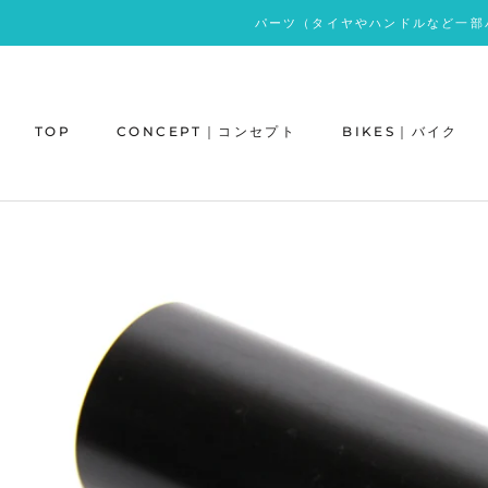
ス
パーツ（タイヤやハンドルなど一部
キ
ッ
プ
し
TOP
CONCEPT｜コンセプト
BIKES｜バイク
て
コ
ン
テ
ン
ツ
に
移
動
す
る