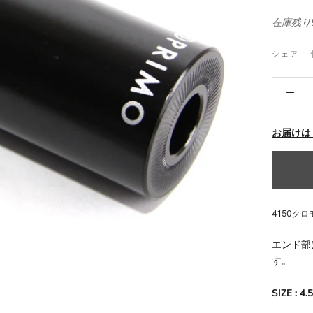
在庫残り
シェア
お届けは
4150ク
エンド部
す。
SIZE : 4.