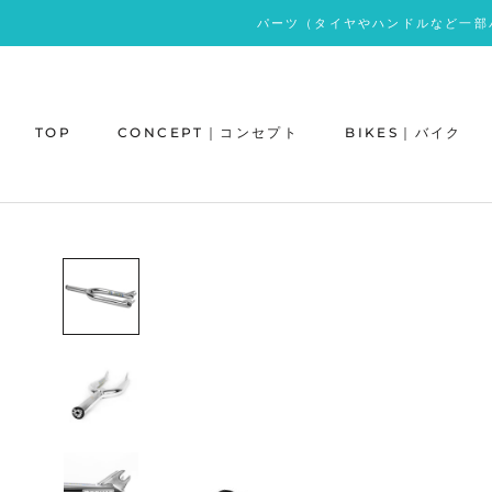
ス
パーツ（タイヤやハンドルなど一部
キ
ッ
プ
し
TOP
CONCEPT｜コンセプト
BIKES｜バイク
て
コ
ン
テ
ン
ツ
に
移
動
す
る