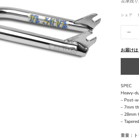
在庫残り
シェア
お届けは
SPEC
Heavy-dut
– Post-w
– 7mm th
– 28mm O
– Tapered
重量：トッ