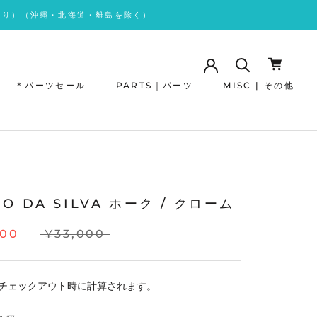
あり）（沖縄・北海道・離島を除く）
＊パーツセール
PARTS｜パーツ
MISC | その他
＊パーツセール
MO DA SILVA ホーク / クローム
700
¥33,000
チェックアウト時に計算されます。