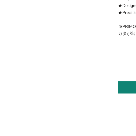
★Designe
★Precisi
※PRIM
ガタが出