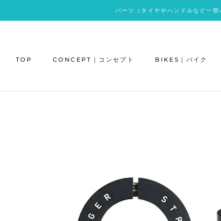
ス
パーツ（タイヤやハンドルなど一部
キ
ッ
プ
し
TOP
CONCEPT｜コンセプト
BIKES｜バイク
て
コ
ン
テ
ン
ツ
に
移
動
す
る