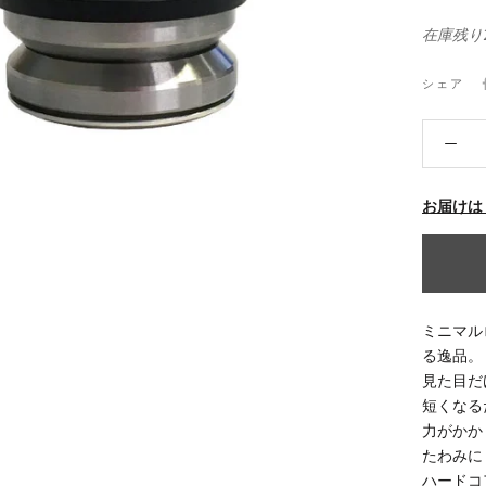
在庫残り
シェア
お届けは
ミニマル
る逸品。
見た目だ
短くなる
力がかか
たわみに
ハードコ