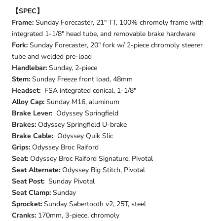
【SPEC】
Frame:
Sunday Forecaster, 21" TT, 100% chromoly frame with
integrated 1-1/8" head tube, and removable brake hardware
Fork:
Sunday Forecaster, 20" fork w/ 2-piece chromoly steerer
tube and welded pre-load
Handlebar:
Sunday, 2-piece
Stem:
Sunday Freeze front load, 48mm
Headset:
FSA integrated conical, 1-1/8"
Alloy Cap:
Sunday M16, aluminum
Brake Lever:
Odyssey Springfield
Brakes:
Odyssey Springfield U-brake
Brake Cable:
Odyssey Quik Slic
Grips:
Odyssey Broc Raiford
Seat:
Odyssey Broc Raiford Signature, Pivotal
Seat Alternate:
Odyssey Big Stitch, Pivotal
Seat Post:
Sunday Pivotal
Seat Clamp:
Sunday
Sprocket:
Sunday Sabertooth v2, 25T, steel
Cranks:
170mm, 3-piece, chromoly