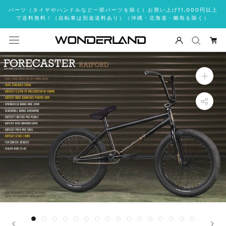
ス
パーツ（タイヤやハンドルなど一部パーツを除く）お買い上げ11,000円以上
キ
で送料無料！（自転車は別途送料あり）（沖縄・北海道・離島を除く）
ッ
プ
し
て
コ
ン
テ
ン
ツ
に
移
動
す
る