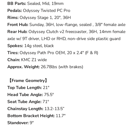
BB Parts:
Sealed, Mid, 19mm
Pedals:
Odyssey Twisted PC Pro
Rims:
Odyssey Stage 1, 20", 36H
Front Hub:
Sunday, 36H, low-flange, sealed , 3/8" female axle
Rear Hub:
Odyssey Clutch v2 freecoaster, 36H, 14mm female
axle w/ 9T driver, LHD or RHD, non-drive side plastic guard
Spokes:
14g steel, black
Tires:
Odyssey Path Pro OEM, 20 x 2.4" (F & R)
Chain:
KMC Z1 wide
Approx. Weight:
26.78lbs (with brakes)
【Frame Geometry】
Top Tube Length:
21
"
Head Tube Angle:
75.5°
Seat Tube Angle:
71°
Chainstay Length:
13.2-13.5”
Bottom Bracket Height:
11.7"
Standover:
9"