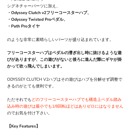
シグネチャーパーツに加え、
・Odyssey Clutch v2フリーコースターハブ、
・Odyssey Twisted Proペダル、
・Path Proタイヤ
のような非常に素晴らしいパーツが盛り込まれています。
フリーコースターハブはペダルの漕ぎ出し時に抜けるような遊
びがありますが、この遊びがないと後ろに進んだ際にギヤが掛
かって吹っ飛んでしまいます。
ODYSSEY CLUTCH V2ハブはその遊びはハブを分解せず調整で
きるのがとても便利です。
ただそれでも
どの
フリーコースターハブでも構造上ペダル踏み
込み時の遊びは最小でも1/8回転ほどはありゼロにはなりません
のでお気を付け下さい。
【Key Features】