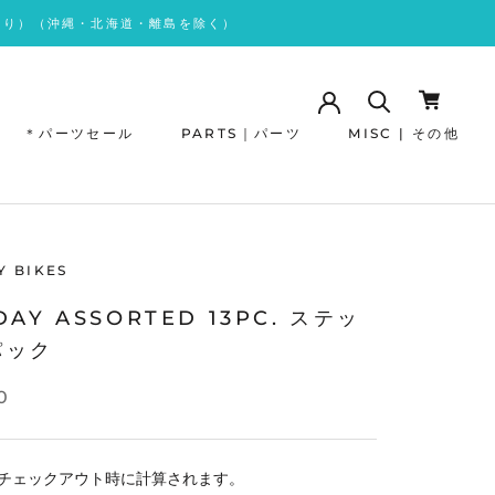
あり）（沖縄・北海道・離島を除く）
＊パーツセール
PARTS｜パーツ
MISC | その他
＊パーツセール
Y BIKES
DAY ASSORTED 13PC. ステッ
パック
0
チェックアウト時に計算されます。