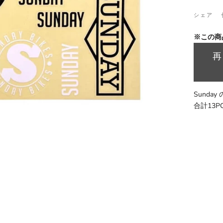
シェア
※この商
Sund
合計13P