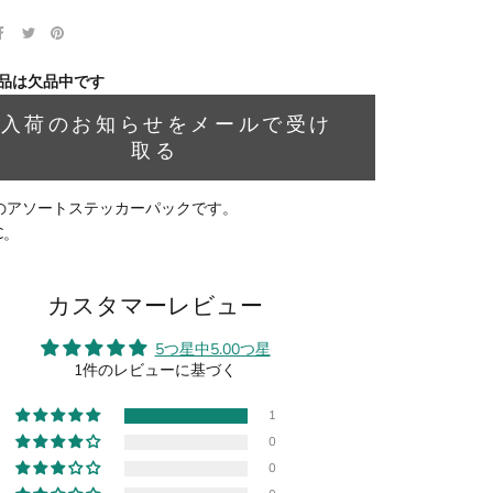
品は欠品中です
再入荷のお知らせをメールで受け
取る
ay のアソートステッカーパックです。
C。
カスタマーレビュー
5つ星中5.00つ星
1件のレビューに基づく
1
0
0