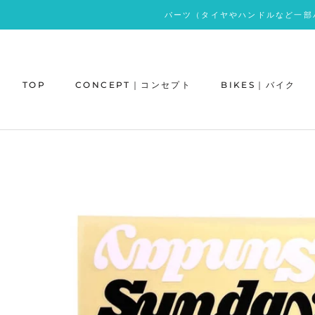
ス
パーツ（タイヤやハンドルなど一部
キ
ッ
プ
し
TOP
CONCEPT｜コンセプト
BIKES｜バイク
て
コ
ン
テ
ン
ツ
に
移
動
す
る