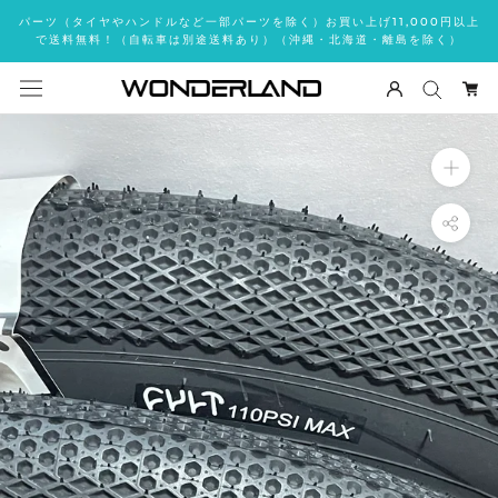
ス
パーツ（タイヤやハンドルなど一部パーツを除く）お買い上げ11,000円以上
キ
で送料無料！（自転車は別途送料あり）（沖縄・北海道・離島を除く）
ッ
プ
し
て
コ
ン
テ
ン
ツ
に
移
動
す
る