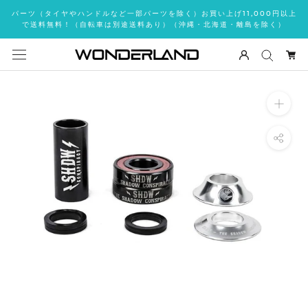
ス
パーツ（タイヤやハンドルなど一部パーツを除く）お買い上げ11,000円以上
キ
で送料無料！（自転車は別途送料あり）（沖縄・北海道・離島を除く）
ッ
プ
し
て
コ
ン
テ
ン
ツ
に
移
動
す
る